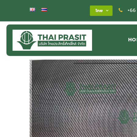
+66
ไทย
HO