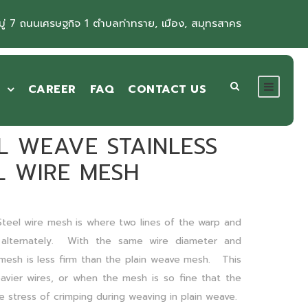
ู่ 7 ถนนเศรษฐกิจ 1 ตำบลท่าทราย, เมือง, สมุทรสาคร
CAREER
FAQ
CONTACT US
L WEAVE STAINLESS
L WIRE MESH
l wire mesh is where two lines of the warp and
 alternately. With the same wire diameter and
 mesh is less firm than the plain weave mesh. This
avier wires, or when the mesh is so fine that the
 stress of crimping during weaving in plain weave.