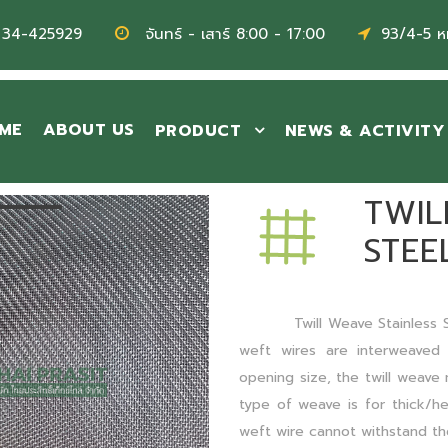
 34-425929
จันทร์ - เสาร์ 8:00 - 17:00
93/4-5 หม
ME
ABOUT US
PRODUCT
NEWS & ACTIVITY
TWIL
STEE
Twill Weave Stainless Stee
weft wires are interweaved
opening size, the twill weave
type of weave is for thick/he
weft wire cannot withstand the