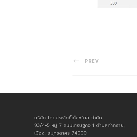
PREV
บริษัท ไทยประสิทธิ์เท็กซ์ไทล์ จำกัด
93/4-5 หมู่ 7 ถนนเศรษฐกิจ 1 ตำบลท่าทราย,
เมือง, สมุทรสาคร 74000