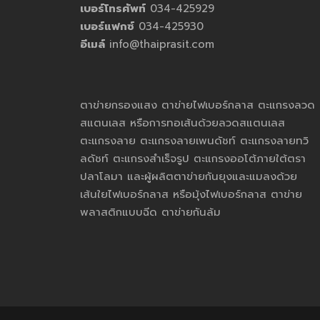
เบอร์โทรศัพท์
034-425929
เบอร์แฟกซ์
034-425930
อีเมล์
info@thaiprasit.com
ตาข่ายกรองแสง ตาข่ายไฟเบอร์กลาส ตะแกรงลวด
สแตนเลส หรือการทอเส้นด้วยลวดสแตนเลส
ตะแกรงลาย ตะแกรงลายเพนดัชท์ ตะแกรงลายทวิ
ลดัชท์ ตะแกรงสำเร็จรูป ตะแกรงออโต้ภายใต้ตรา
ปลาโลมา และผู้ผลิตตาข่ายกันยุงและแมลงด้วย
เส้นใยไฟเบอร์กลาส หรือมุ้งไฟเบอร์กลาส ตาข่าย
พลาสติกแบบฉีด ตาข่ายกันล้ม