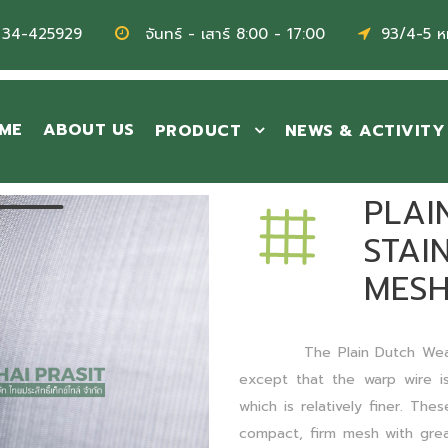
 34-425929
จันทร์ - เสาร์ 8:00 - 17:00
93/4-5 หม
ME
ABOUT US
PRODUCT
NEWS & ACTIVITY
PLAI
STAI
MES
The Plain Dutch Weave wir
except that the warp wire i
which is relatively finer. Th
compact, firm mesh with grea