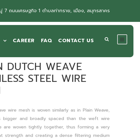
ู่ 7 ถนนเศรษฐกิจ 1 ตำบลท่าทราย, เมือง, สมุทรสาคร
CAREER
FAQ
CONTACT US
N DUTCH WEAVE
NLESS STEEL WIRE
H
e mesh is woven similarly as in Plain Weave,
s bigger and broadly spaced than the weft wire
ese are woven tightly together, thus forming a very
t strength and creating a dense filtering medium