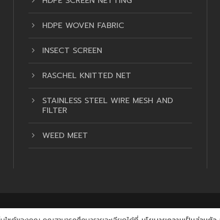
HDPE SCREEN NETTING
HDPE WOVEN FABRIC
INSECT SCREEN
RASCHEL KNITTED NET
STAINLESS STEEL WIRE MESH AND
FILTER
WEED MEET
T 2022 THAI PRASIT TEXTILE CO., LTD, ALL RIGHT