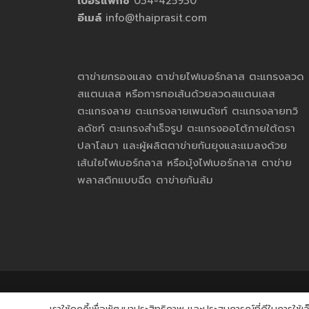
เบอร์แฟกซ์
034-425930
อีเมล์
info@thaiprasit.com
ตาข่ายกรองแสง ตาข่ายไฟเบอร์กลาส ตะแกรงลวด
สแตนเลส หรือการทอเส้นด้วยลวดสแตนเลส
ตะแกรงลาย ตะแกรงลายเพนดัชท์ ตะแกรงลายทวิ
ลดัชท์ ตะแกรงสำเร็จรูป ตะแกรงออโต้ภายใต้ตรา
ปลาโลมา และผู้ผลิตตาข่ายกันยุงและแมลงด้วย
เส้นใยไฟเบอร์กลาส หรือมุ้งไฟเบอร์กลาส ตาข่าย
พลาสติกแบบฉีด ตาข่ายกันล้ม
COPYRIGH