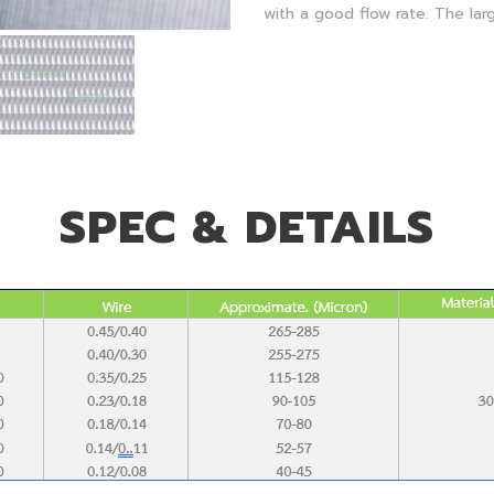
with a good flow rate. The lar
SPEC & DETAILS