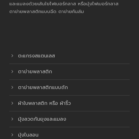
และแมลงด้วยเส้นใยไฟเบอร์กลาส หรือมุ้งไฟเบอร์กลาส
ตาข่ายพลาสติกแบบฉีด ตาข่ายกันล้ม
ตะแกรงสแตนเลส
ตาข่ายพลาสติก
ตาข่ายพลาสติกแบบถัก
ผ้าใบพลาสติก หรือ ผ้าริ้ว
มุ้งลวดกันยุงและแมลง
มุ้งไนลอน