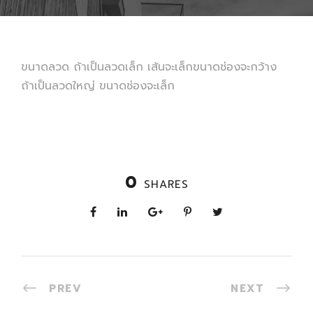
ขนาดลวด ถ้าเป็นลวดเล็ก เส้นจะเล็กขนาดช่องจะกว้าง
ถ้าเป็นลวดใหญ่ ขนาดช่องจะเล็ก
0
SHARES
PREV
NEXT