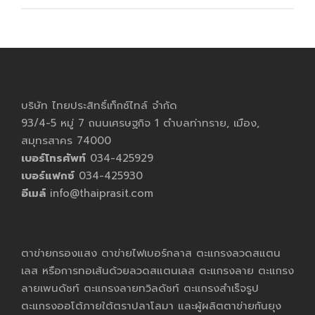
บริษัท ไทยประสิทธิ์เท็กซ์ไทล์ จำกัด
93/4-5 หมู่ 7 ถนนเศรษฐกิจ 1 ตำบลท่าทราย, เมือง,
สมุทรสาคร 74000
เบอร์โทรศัพท์
034-425929
เบอร์แฟกซ์
034-425930
อีเมล์
info@thaiprasit.com
ตาข่ายกรองแสง ตาข่ายไฟเบอร์กลาส ตะแกรงลวดสแตน
เลส หรือการทอเส้นด้วยลวดสแตนเลส ตะแกรงลาย ตะแกรง
ลายเพนดัชท์ ตะแกรงลายทวิลดัชท์ ตะแกรงสำเร็จรูป
ตะแกรงออโต้ภายใต้ตราปลาโลมา และผู้ผลิตตาข่ายกันยุง