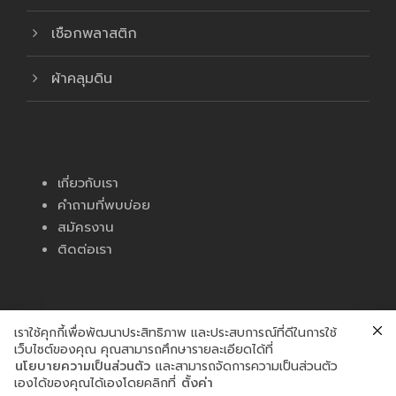
เชือกพลาสติก
ผ้าคลุมดิน
เกี่ยวกับเรา
คำถามที่พบบ่อย
สมัครงาน
ติดต่อเรา
เราใช้คุกกี้เพื่อพัฒนาประสิทธิภาพ และประสบการณ์ที่ดีในการใช้
เว็บไซต์ของคุณ คุณสามารถศึกษารายละเอียดได้ที่
นโยบายความเป็นส่วนตัว
และสามารถจัดการความเป็นส่วนตัว
เองได้ของคุณได้เองโดยคลิกที่
ตั้งค่า
COPYRIGHT 2022 THAI PRASIT TEXTILE CO.,