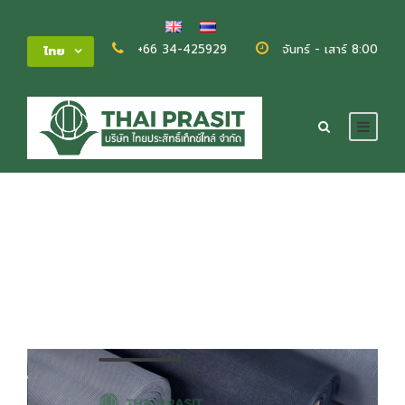
+66 34-425929
จันทร์ - เสาร์ 8:00 - 
ไทย