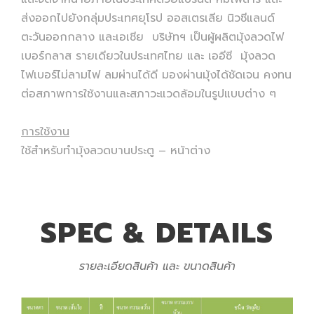
ส่งออกไปยังกลุ่มประเทศยุโรป ออสเตรเลีย นิวซีแลนด์
ตะวันออกกลาง และเอเชีย บริษัทฯ เป็นผู้ผลิตมุ้งลวดไฟ
เบอร์กลาส รายเดียวในประเทศไทย และ เออีซี มุ้งลวด
ไฟเบอร์ไม่ลามไฟ ลมผ่านได้ดี มองผ่านมุ้งได้ชัดเจน คงทน
ต่อสภาพการใช้งานและสภาวะแวดล้อมในรูปแบบต่าง ๆ
การใช้งาน
ใช้สำหรับทำมุ้งลวดบานประตู – หน้าต่าง
SPEC & DETAILS
รายละเอียดสินค้า และ ขนาดสินค้า