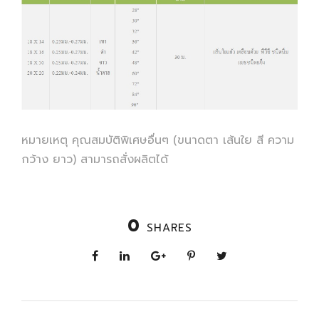
หมายเหตุ คุณสมบัติพิเศษอื่นๆ (ขนาดตา เส้นใย สี ความ
กว้าง ยาว) สามารถสั่งผลิตได้
0
SHARES