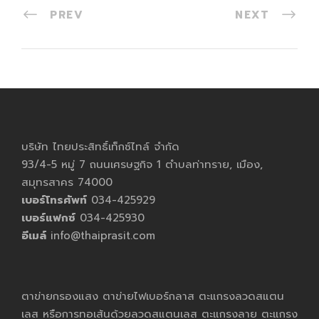
PREV
NEXT
บริษัท ไทยประสิทธิ์เท็กซ์ไทล์ จำกัด
93/4-5 หมู่ 7 ถนนเศรษฐกิจ 1 ตำบลท่าทราย, เมือง,
สมุทรสาคร 74000
เบอร์โทรศัพท์
034-425929
เบอร์แฟกซ์
034-425930
อีเมล์
info@thaiprasit.com
ตาข่ายกรองแสง ตาข่ายไฟเบอร์กลาส ตะแกรงลวดสแตน
เลส หรือการทอเส้นด้วยลวดสแตนเลส ตะแกรงลาย ตะแกรง