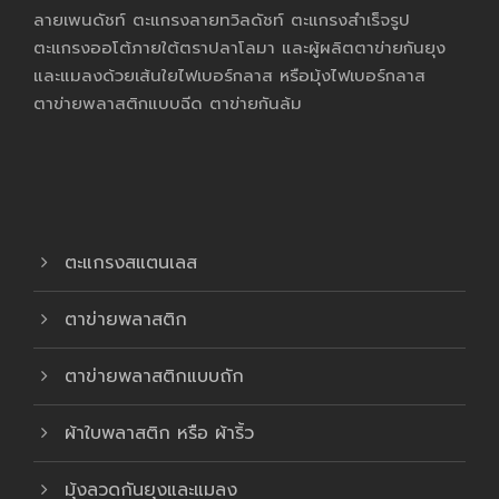
ลายเพนดัชท์ ตะแกรงลายทวิลดัชท์ ตะแกรงสำเร็จรูป
ตะแกรงออโต้ภายใต้ตราปลาโลมา และผู้ผลิตตาข่ายกันยุง
และแมลงด้วยเส้นใยไฟเบอร์กลาส หรือมุ้งไฟเบอร์กลาส
ตาข่ายพลาสติกแบบฉีด ตาข่ายกันล้ม
ตะแกรงสแตนเลส
ตาข่ายพลาสติก
ตาข่ายพลาสติกแบบถัก
ผ้าใบพลาสติก หรือ ผ้าริ้ว
มุ้งลวดกันยุงและแมลง